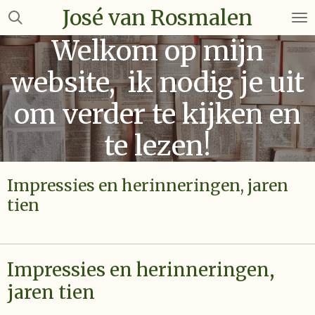
José van Rosmalen
Ga
direct
Welkom op mijn
naar
de
website, ik nodig je uit
hoofdinhoud
om verder te kijken en
te lezen!
Impressies en herinneringen, jaren
tien
Impressies en herinneringen,
jaren tien