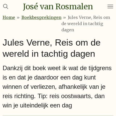
José van Rosmalen
Ga
direct
Home
»
Boekbesprekingen
»
Jules Verne, Reis om
naar
de wereld in tachtig
de
dagen
hoofdinhoud
Jules Verne, Reis om de
wereld in tachtig dagen
Dankzij dit boek weet ik wat de tijdgrens
is en dat je daardoor een dag kunt
winnen of verliezen, afhankelijk van je
reis richting. Tip: reis oostwaarts, dan
win je uiteindelijk een dag