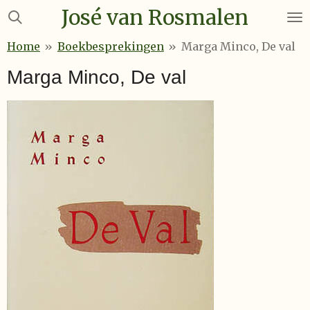
José van Rosmalen
Ga
direct
Home
»
Boekbesprekingen
»
Marga Minco, De val
naar
de
Marga Minco, De val
hoofdinhoud