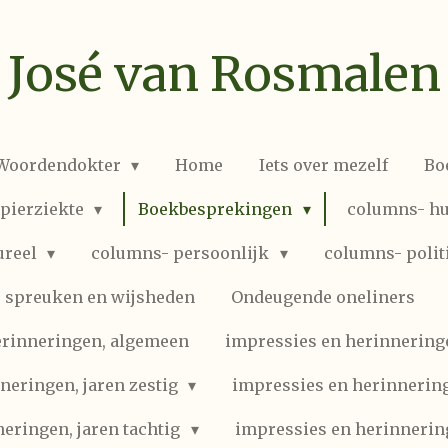
José van Rosmalen
 Woordendokter
Home
Iets over mezelf
Bo
spierziekte
Boekbesprekingen
columns- hu
ureel
columns- persoonlijk
columns- polit
spreuken en wijsheden
Ondeugende oneliners
erinneringen, algemeen
impressies en herinneringen
neringen, jaren zestig
impressies en herinnering
eringen, jaren tachtig
impressies en herinnerin