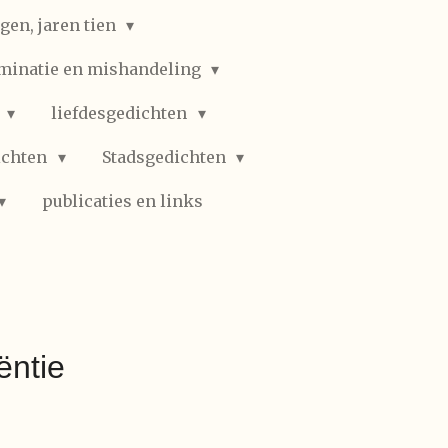
gen, jaren tien
iminatie en mishandeling
n
liefdesgedichten
ichten
Stadsgedichten
publicaties en links
ëntie