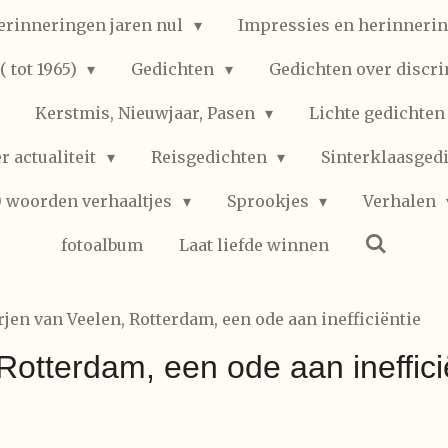
erinneringen jaren nul
Impressies en herinnerin
 tot 1965)
Gedichten
Gedichten over discr
Kerstmis, Nieuwjaar, Pasen
Lichte gedichte
r actualiteit
Reisgedichten
Sinterklaasged
0 woorden verhaaltjes
Sprookjes
Verhalen
fotoalbum
Laat liefde winnen
rjen van Veelen, Rotterdam, een ode aan inefficiëntie
Rotterdam, een ode aan ineffici