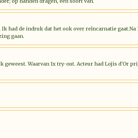
der; op handen dragen, een soort van.
 Ik had de indruk dat het ook over reïncarnatie gaat.Na
zing gaan.
uk geweest. Waarvan 1x try-out. Acteur had Lojis d'Or p