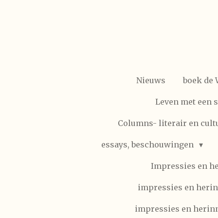
Ga
direct
naar
de
hoofdinhoud
Nieuws
boek de
Leven met een 
Columns- literair en cult
essays, beschouwingen
Impressies en h
impressies en herin
impressies en herinn