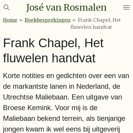
José van Rosmalen
Ga
direct
Home
»
Boekbesprekingen
»
Frank Chapel, Het
naar
fluwelen handvat
de
hoofdinhoud
Frank Chapel, Het
fluwelen handvat
Korte notities en gedichten over een van
de markantste lanen in Nederland, de
Utrechtse Maliebaan. Een uitgave van
Broese Kemink. Voor mij is de
Maliebaan bekend terrein, als tienjarige
jongen kwam ik wel eens bij uitgeverij