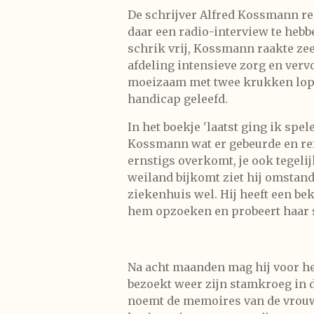
De schrijver Alfred Kossmann re
daar een radio-interview te hebb
schrik vrij, Kossmann raakte zeer
afdeling intensieve zorg en verv
moeizaam met twee krukken lopen.
handicap geleefd.
In het boekje 'laatst ging ik sp
Kossmann wat er gebeurde en reflec
ernstigs overkomt, je ook tegelij
weiland bijkomt ziet hij omstander
ziekenhuis wel. Hij heeft een b
hem opzoeken en probeert haar s
Na acht maanden mag hij voor het
bezoekt weer zijn stamkroeg in 
noemt de memoires van de vrouw 