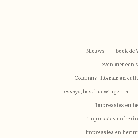
Ga
direct
naar
de
hoofdinhoud
Nieuws
boek de
Leven met een 
Columns- literair en cult
essays, beschouwingen
Impressies en h
impressies en herin
impressies en herinn