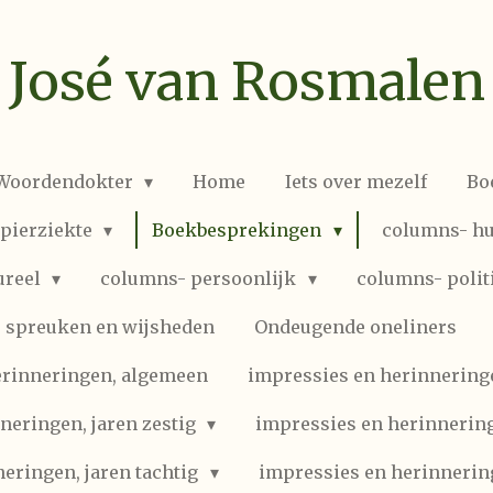
José van Rosmalen
 Woordendokter
Home
Iets over mezelf
Bo
spierziekte
Boekbesprekingen
columns- hu
ureel
columns- persoonlijk
columns- polit
spreuken en wijsheden
Ondeugende oneliners
erinneringen, algemeen
impressies en herinneringen
neringen, jaren zestig
impressies en herinnering
eringen, jaren tachtig
impressies en herinnerin