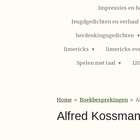
Impressies en h
Jeugdgedichten en verhaal (
herdenkingsgedichten
limericks
limericks ove
Spelen met taal
12
Home
»
Boekbesprekingen
»
A
Alfred Kossmann