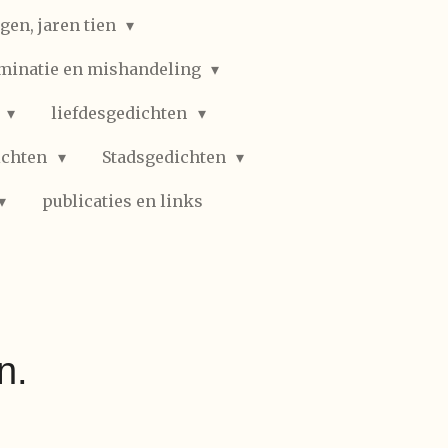
gen, jaren tien
iminatie en mishandeling
n
liefdesgedichten
ichten
Stadsgedichten
publicaties en links
n.