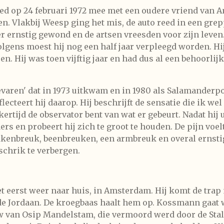
ed op 24 februari 1972 mee met een oudere vriend van
en. Vlakbij Weesp ging het mis, de auto reed in een gr
 ernstig gewond en de artsen vreesden voor zijn leven. 
olgens moest hij nog een half jaar verpleegd worden. H
 Hij was toen vijftig jaar en had dus al een behoorlijk
elevaren' dat in 1973 uitkwam en in 1980 als Salamanderp
teert hij daarop. Hij beschrijft de sensatie die ik wel h
kertijd de observator bent van wat er gebeurt. Nadat hij
s en probeert hij zich te groot te houden. De pijn voelt 
ekkenbreuk, beenbreuken, een armbreuk en overal ernst
chrik te verbergen.
 eerst weer naar huis, in Amsterdam. Hij komt de trap m
de Jordaan. De kroegbaas haalt hem op. Kossmann gaat w
van Osip Mandelstam, die vermoord werd door de Stalin