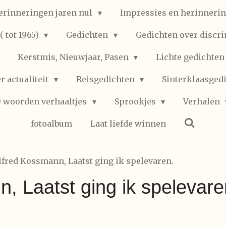
erinneringen jaren nul
Impressies en herinnerin
 tot 1965)
Gedichten
Gedichten over discr
Kerstmis, Nieuwjaar, Pasen
Lichte gedichte
r actualiteit
Reisgedichten
Sinterklaasged
0 woorden verhaaltjes
Sprookjes
Verhalen
fotoalbum
Laat liefde winnen
lfred Kossmann, Laatst ging ik spelevaren.
, Laatst ging ik spelevare