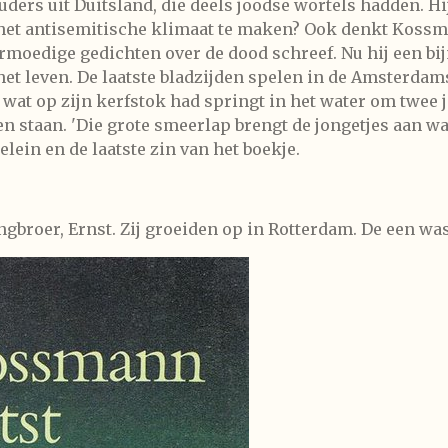
ders uit Duitsland, die deels joodse wortels hadden. Hi
et antisemitische klimaat te maken? Ook denkt Kossma
armoedige gedichten over de dood schreef. Nu hij een bi
het leven. De laatste bladzijden spelen in de Amsterdams
wat op zijn kerfstok had springt in het water om twee j
en staan. 'Die grote smeerlap brengt de jongetjes aan wal
lein en de laatste zin van het boekje.
broer, Ernst. Zij groeiden op in Rotterdam. De een was 