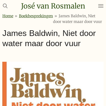
José van Rosmalen
Ga
direct
Home
»
Boekbesprekingen
»
James Baldwin, Niet
naar
door water maar door vuur
de
hoofdinhoud
James Baldwin, Niet door
water maar door vuur