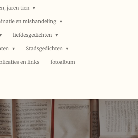
n, jaren tien
minatie en mishandeling
liefdesgedichten
hten
Stadsgedichten
blicaties en links
fotoalbum