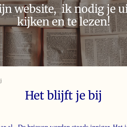
n website, ik nodig je ui
kijken en te lezen!
j
Het blijft je bij
ar al. De brieven werden steeds inniger. Het i