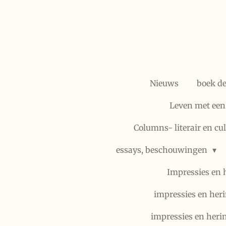
Ga
direct
naar
de
hoofdinhoud
Nieuws
boek d
Leven met een
Columns- literair en cu
essays, beschouwingen
Impressies en 
impressies en heri
impressies en heri