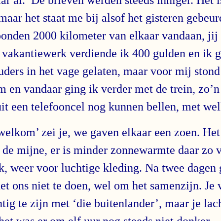
maar het staat me bij alsof het gisteren gebeurd
onden 2000 kilometer van elkaar vandaan, jij 
 vakantiewerk verdiende ik 400 gulden en ik g
uders in het vage gelaten, maar voor mij stond
m en vandaar ging ik verder met de trein, zo’n
uit een telefooncel nog kunnen bellen, met we
welkom’ zei je, we gaven elkaar een zoen. Het 
 de mijne, er is minder zonnewarmte daar zo v
k, weer voor luchtige kleding. Na twee dagen
et ons niet te doen, wel om het samenzijn. Je 
g te zijn met ‘die buitenlander’, maar je lach
het was er om elf uur nog steeds niet donker.