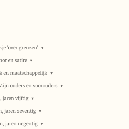
kje 'over grenzen'
or en satire
ek en maatschappelijk
Mijn ouders en voorouders
 jaren vijftig
n, jaren zeventig
n, jaren negentig