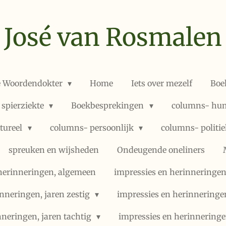
José van Rosmalen
e Woordendokter
Home
Iets over mezelf
Boe
 spierziekte
Boekbesprekingen
columns- hum
ltureel
columns- persoonlijk
columns- politi
spreuken en wijsheden
Ondeugende oneliners
herinneringen, algemeen
impressies en herinneringen,
nneringen, jaren zestig
impressies en herinneringe
nneringen, jaren tachtig
impressies en herinneringe