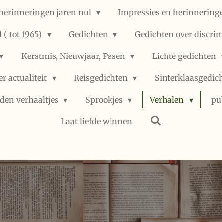
herinneringen jaren nul
Impressies en herinneringe
 ( tot 1965)
Gedichten
Gedichten over discri
Kerstmis, Nieuwjaar, Pasen
Lichte gedichten
er actualiteit
Reisgedichten
Sinterklaasgedic
den verhaaltjes
Sprookjes
Verhalen
pu
Laat liefde winnen