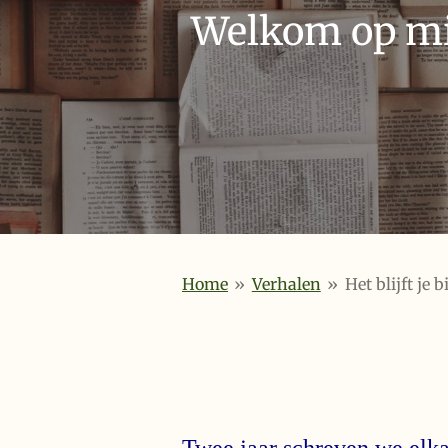
Welkom op mij
Home
»
Verhalen
»
Het blijft je bi
Twee jaar schreven we elka