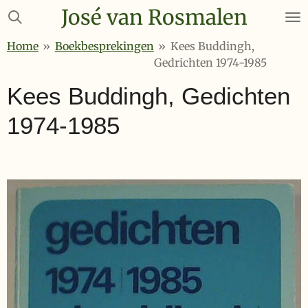
José van Rosmalen
Ga
direct
Home
»
Boekbesprekingen
»
Kees Buddingh,
naar
Gedrichten 1974-1985
de
hoofdinhoud
Kees Buddingh, Gedichten
1974-1985