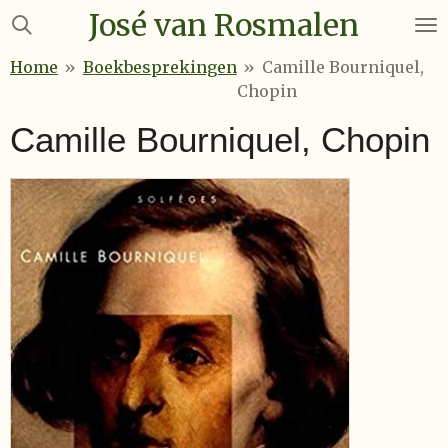
José van Rosmalen
Ga
direct
Home
»
Boekbesprekingen
»
Camille Bourniquel,
naar
Chopin
de
hoofdinhoud
Camille Bourniquel, Chopin