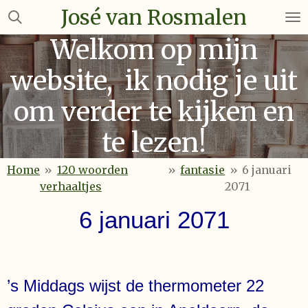
José van Rosmalen
Ga
direct
Welkom op mijn
naar
de
website, ik nodig je uit
hoofdinhoud
om verder te kijken en
te lezen!
Home
»
120 woorden
»
fantasie
»
6 januari
verhaaltjes
2071
6 januari 2071
’s Middags wijst de thermometer 22