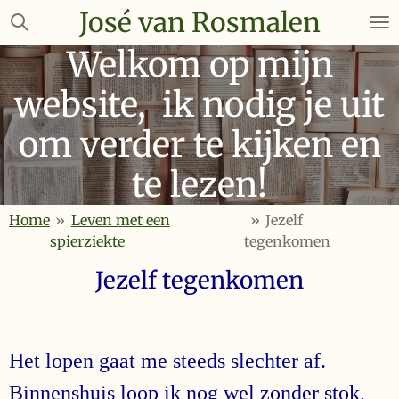
José van Rosmalen
Ga
direct
Welkom op mijn
naar
de
website, ik nodig je uit
hoofdinhoud
om verder te kijken en
te lezen!
Home
»
Leven met een
»
Jezelf
spierziekte
tegenkomen
Jezelf tegenkomen
Het lopen gaat me steeds slechter af.
Binnenshuis loop ik nog wel zonder stok,