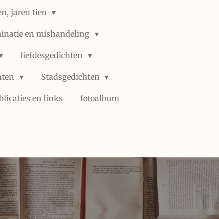
n, jaren tien
minatie en mishandeling
liefdesgedichten
hten
Stadsgedichten
blicaties en links
fotoalbum