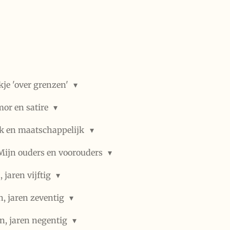
kje 'over grenzen'
or en satire
ek en maatschappelijk
Mijn ouders en voorouders
 jaren vijftig
n, jaren zeventig
n, jaren negentig