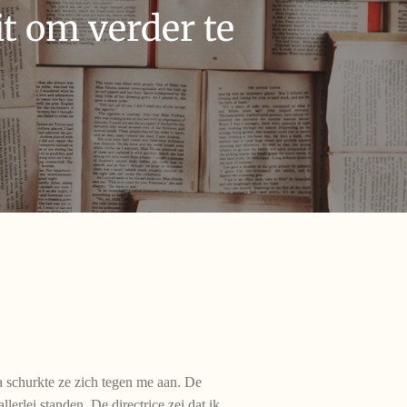
t om verder te
a schurkte ze zich tegen me aan. De
lerlei standen. De directrice zei dat ik