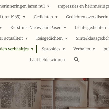
herinneringen jaren nul
Impressies en herinneringe
 ( tot 1965)
Gedichten
Gedichten over discri
Kerstmis, Nieuwjaar, Pasen
Lichte gedichten
er actualiteit
Reisgedichten
Sinterklaasgedic
den verhaaltjes
Sprookjes
Verhalen
pu
Laat liefde winnen