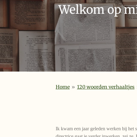
Welkom op mij
Home
»
120 woorden verhaaltjes
Ik kwam een jaar geleden werken bij het s
directrice gaat je verder inwerken, zei ze.