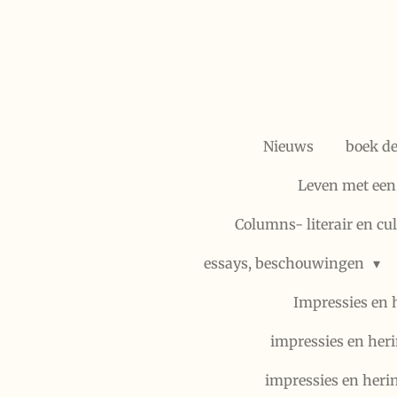
Ga
direct
naar
de
hoofdinhoud
Nieuws
boek d
Leven met een
Columns- literair en cu
essays, beschouwingen
Impressies en 
impressies en heri
impressies en heri