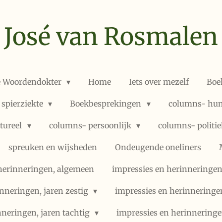
José van Rosmalen
e Woordendokter
Home
Iets over mezelf
Boe
 spierziekte
Boekbesprekingen
columns- hum
ltureel
columns- persoonlijk
columns- politi
spreuken en wijsheden
Ondeugende oneliners
herinneringen, algemeen
impressies en herinneringen,
nneringen, jaren zestig
impressies en herinneringe
nneringen, jaren tachtig
impressies en herinneringe