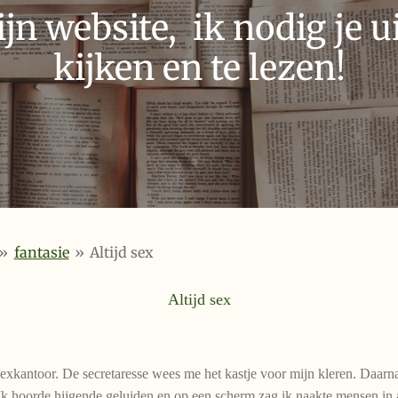
n website, ik nodig je ui
kijken en te lezen!
»
fantasie
»
Altijd sex
Altijd sex
exkantoor. De secretaresse wees me het kastje voor mijn kleren. Daarn
 Ik hoorde hijgende geluiden en op een scherm zag ik naakte mensen in al