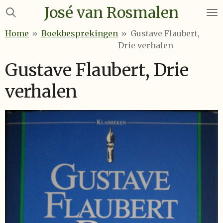
José van Rosmalen
Ga
direct
Home
»
Boekbesprekingen
»
Gustave Flaubert,
naar
Drie verhalen
de
hoofdinhoud
Gustave Flaubert, Drie
verhalen