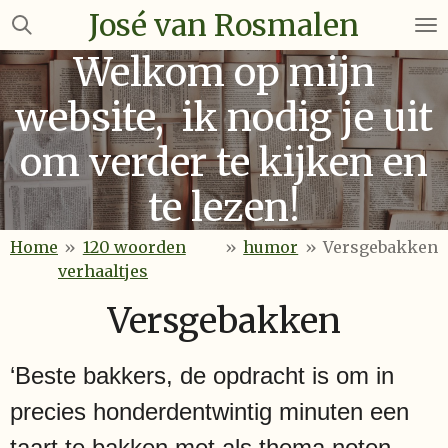
José van Rosmalen
Ga
direct
Welkom op mijn
naar
de
website, ik nodig je uit
hoofdinhoud
om verder te kijken en
te lezen!
Home
»
120 woorden
»
humor
»
Versgebakken
verhaaltjes
Versgebakken
‘Beste bakkers, de opdracht is om in
precies honderdentwintig minuten een
taart te bakken met als thema noten.