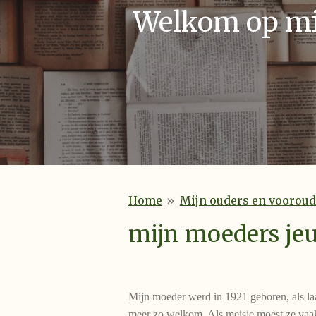
Welkom op mij
Home
»
Mijn ouders en vooroud
mijn moeders je
Mijn moeder werd in 1921 geboren, als laa
meer zo welkom. Als meisje moest ze vaak 