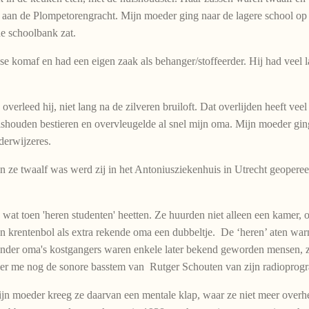
 aan de Plompetorengracht. Mijn moeder ging naar de lagere school op
de schoolbank zat.
se komaf en had een eigen zaak als behanger/stoffeerder. Hij had veel l
erleed hij, niet lang na de zilveren bruiloft. Dat overlijden heeft ve
uishouden bestieren en overvleugelde al snel mijn oma. Mijn moeder ging
derwijzeres.
en ze twaalf was werd zij in het Antoniusziekenhuis in Utrecht geopere
t toen 'heren studenten' heetten. Ze huurden niet alleen een kamer, o
n krentenbol als extra rekende oma een dubbeltje. De ‘heren’ aten wa
 Onder oma's kostgangers waren enkele later bekend geworden mensen,
er me nog de sonore basstem van Rutger Schouten van zijn radioprogram
ijn moeder kreeg ze daarvan een mentale klap, waar ze niet meer overh