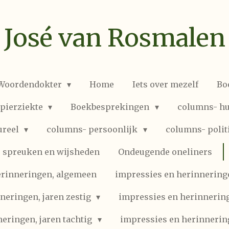
José van Rosmalen
 Woordendokter
Home
Iets over mezelf
Bo
spierziekte
Boekbesprekingen
columns- hu
ureel
columns- persoonlijk
columns- polit
spreuken en wijsheden
Ondeugende oneliners
erinneringen, algemeen
impressies en herinneringen
neringen, jaren zestig
impressies en herinnering
eringen, jaren tachtig
impressies en herinnerin