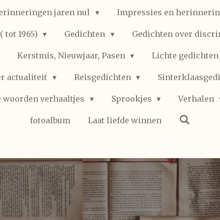
erinneringen jaren nul
Impressies en herinnerin
 tot 1965)
Gedichten
Gedichten over discr
Kerstmis, Nieuwjaar, Pasen
Lichte gedichte
r actualiteit
Reisgedichten
Sinterklaasged
0 woorden verhaaltjes
Sprookjes
Verhalen
fotoalbum
Laat liefde winnen