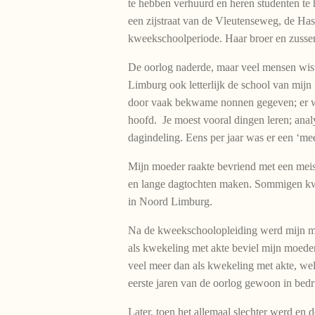
te hebben verhuurd en heren studenten te
een zijstraat van de Vleutenseweg, de Has
kweekschoolperiode. Haar broer en zusse
De oorlog naderde, maar veel mensen wist
Limburg ook letterlijk de school van mij
door vaak bekwame nonnen gegeven; er werd
hoofd. Je moest vooral dingen leren; analy
dagindeling. Eens per jaar was er een ‘me
Mijn moeder raakte bevriend met een mei
en lange dagtochten maken. Sommigen kwa
in Noord Limburg.
Na de kweekschoolopleiding werd mijn mo
als kwekeling met akte beviel mijn moeder
veel meer dan als kwekeling met akte, wel
eerste jaren van de oorlog gewoon in bedri
Later, toen het allemaal slechter werd en