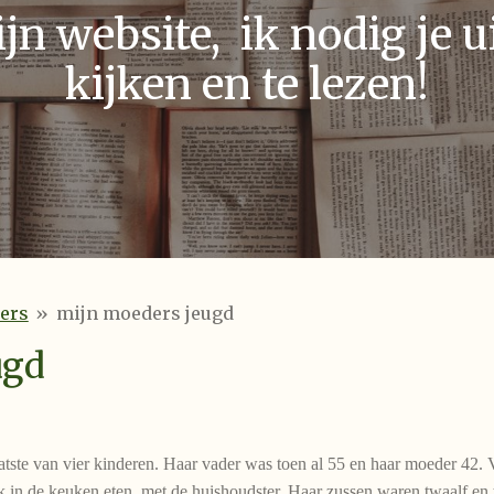
n website, ik nodig je ui
kijken en te lezen!
ers
»
mijn moeders jeugd
ugd
tste van vier kinderen. Haar vader was toen al 55 en haar moeder 42. V
in de keuken eten, met de huishoudster. Haar zussen waren twaalf en ti