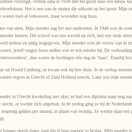
 hebben verzorgd, vertrok oma in 1938 met het gezin naar een nieuw h
ebroekstraat. Het is een van de straten die uitkomt op het spoor. Mijn 
n waren toen al volwassen, maar woonden nog thuis.
en van niets. Mijn moeder zag het niet aankomen. In 1940 was de oorlo
n moeder binnen. Die school was een wereld op zich, met een strak rit
 serieus en pittig lesgegeven. Mijn moeder wist als vrouw van in de z
seren, jezelf vragen leren stellen was er wat minder bij. De verhoudin
esteressenfeest’, dan waren de leerlingen één dag de ‘baas’. Daarbij h
sje uit Noord Limburg; ze kwam ook bij hen thuis. In de oorlog moes
men ergens in Utrecht of Zuid Holland terecht. Later zou mijn moede
eder in Utrecht kwekeling met akte; ze had een diploma maar nog nau
 slecht, ze voelde zich uitgebuit. In de oorlog ging ze bij de Nederl
 negentig gulden per maand, in plaats van twintig. Ze werkte daar een
jf.
 de honger steeds erger, nam dat al haar energie in beslag. Mijn moeder