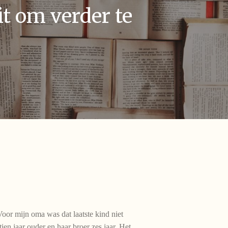
t om verder te
oor mijn oma was dat laatste kind niet
en jaar ouder en haar broer zes jaar. Het