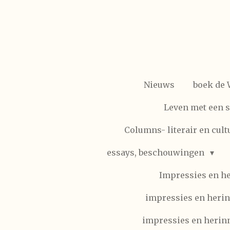
Ga
direct
naar
de
hoofdinhoud
Nieuws
boek de
Leven met een 
Columns- literair en cult
essays, beschouwingen
Impressies en h
impressies en herin
impressies en herinn