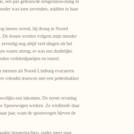
uis, een pas gebouwde eengezinswoning in
moeder was toen zeventien, midden in haar
g ineens overal, hij drong in Noord
me. De lessen werden volgens mijn moeder
eventig nog altijd veel dingen uit het
gen waren streng; er was een duidelijke
oorden verkleedpartijen en toneel.
ten mensen uit Noord Limburg evacueren
rs vriendin trouwen met een pottenbakker
welijks een inkomen. De eerste ervaring
andse Spoorwegen werken. Ze verdiende daar
 paar jaar, want de spoorwegen bleven de
 maakte hongertochten, onder meer naar