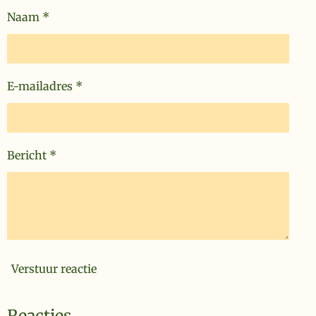
r
Naam *
e
n
E-mailadres *
Bericht *
Verstuur reactie
Reacties