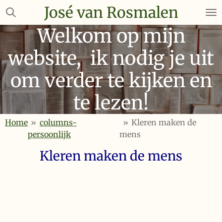
José van Rosmalen
Ga
direct
Welkom op mijn
naar
de
website, ik nodig je uit
hoofdinhoud
om verder te kijken en
te lezen!
Home
»
columns-
»
Kleren maken de
persoonlijk
mens
Kleren maken de mens