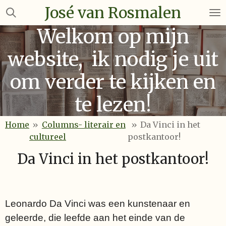
José van Rosmalen
Ga
direct
Welkom op mijn
naar
de
website, ik nodig je uit
hoofdinhoud
om verder te kijken en
te lezen!
Home
»
Columns- literair en
»
Da Vinci in het
cultureel
postkantoor!
Da Vinci in het postkantoor!
Leonardo Da Vinci was een kunstenaar en
geleerde, die leefde aan het einde van de