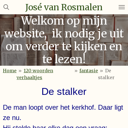
José van Rosmalen
Ga
direct
Welkom op mijn
naar
de
website, ik nodig je uit
hoofdinhoud
om verder te kijken en
te lezen!
Home
»
120 woorden
»
fantasie
»
De
verhaaltjes
stalker
De stalker
De man loopt over het kerkhof. Daar ligt
ze nu.
Hij stelde haar elke dag een vraag: