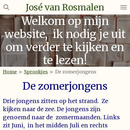
José van Rosmalen
Ga
direct
Welkom op mijn
naar
de
website, ik nodig je uit
hoofdinhoud
om verder te kijken en
te lezen!
Home
»
Sprookjes
»
De zomerjongens
De zomerjongens
Drie jongens zitten op het strand. Ze
kijken naar de zee. De jongens zijn
genoemd naar de zomermaanden. Links
zit Juni, in het midden Juli en rechts