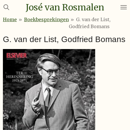
José van Rosmalen
Ga
direct
Home
»
Boekbesprekingen
»
G. van der List,
naar
Godfried Bomans
de
hoofdinhoud
G. van der List, Godfried Bomans