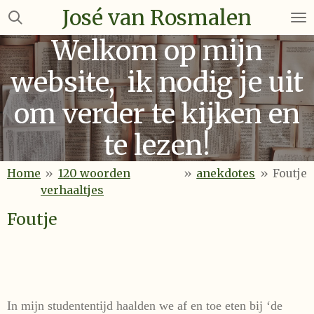
José van Rosmalen
Ga
direct
Welkom op mijn
naar
de
website, ik nodig je uit
hoofdinhoud
om verder te kijken en
te lezen!
Home
»
120 woorden
»
anekdotes
»
Foutje
verhaaltjes
Foutje
In mijn studententijd haalden we af en toe eten bij ‘de