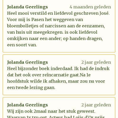
Jolanda Geerlings
4 maanden geleden
Heel mooi verstild en liefdevol geschreven José.
Voor mij is Pasen het weggeven van
bloembolletjes of narcissen aan de eenzamen,
van huis uit meegekregen. is ook liefdevol
omkijken naar een ander; op handen dragen,
een soort van.
Jolanda Geerlings
2 jaar geleden
Heel bijzonder boek inderdaad. Ik had de indruk
dat het ook over reïncarnatie gaat.Na 1e
hoofdstuk wilde ik afhaken, maar zou nu voor
een twede lezing gaan.
Jolanda Geerlings
2 jaar geleden
Wij zijn ook 2maal naar het stuk geweest.
Waarvan 1x try-out. Acteur had Lojis d'Or prijs