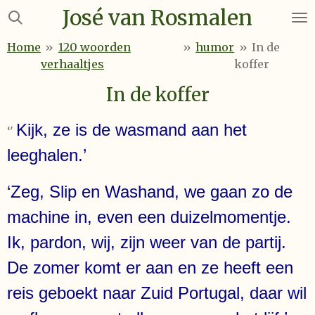
José van Rosmalen
Ga
direct
Home
»
120 woorden
»
humor
»
In de
naar
verhaaltjes
koffer
de
hoofdinhoud
In de koffer
Kijk, ze is de wasmand aan het
‘'
leeghalen.’
‘Zeg, Slip en Washand, we gaan zo de
machine in, even een duizelmomentje.
Ik, pardon, wij, zijn weer van de partij.
De zomer komt er aan en ze heeft een
reis geboekt naar Zuid Portugal, daar wil