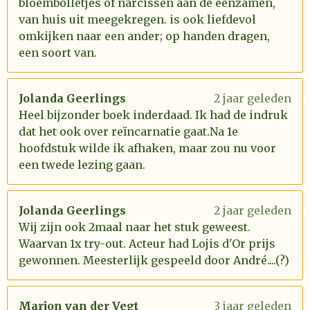
bloembolletjes of narcissen aan de eenzamen,
van huis uit meegekregen. is ook liefdevol
omkijken naar een ander; op handen dragen,
een soort van.
Jolanda Geerlings
2 jaar geleden
Heel bijzonder boek inderdaad. Ik had de indruk
dat het ook over reïncarnatie gaat.Na 1e
hoofdstuk wilde ik afhaken, maar zou nu voor
een twede lezing gaan.
Jolanda Geerlings
2 jaar geleden
Wij zijn ook 2maal naar het stuk geweest.
Waarvan 1x try-out. Acteur had Lojis d'Or prijs
gewonnen. Meesterlijk gespeeld door André....(?)
Marjon van der Vegt
3 jaar geleden