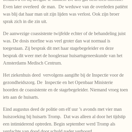
Even later overleed de man. De weduwe van de overleden patiënt
was blij dat haar man uit zijn lijden was verlost. Ook zijn broer
sprak zich in die zin uit.
De aanwezige coassistente twijfelde echter of de behandeling juist
was. De dosis morfine was veel groter dan wat normaal is
toegestaan. Zij besprak dit met haar stagebegeleider en deze
besprak dit weer met de hoogleraar huisartsgeneeskunde van het
Amsterdams Medisch Centrum.
Het ziekenhuis deed vervolgens aangifte bij de Inspectie voor de
gezondheidszorg. De Inspectie en het Openbaar Ministerie
hoorden de coassistente en de stagebegeleider. Niemand vroeg toen
iets aan de huisarts.
Eind augustus deed de politie om elf uur ’s avonds met vier man
huiszoeking bij huisarts Tromp. Dat was alleen al door het tijdstip
een intimiderend optreden. Begin september werd Tromp als
verdachte van dood door schuld nader verhoord.