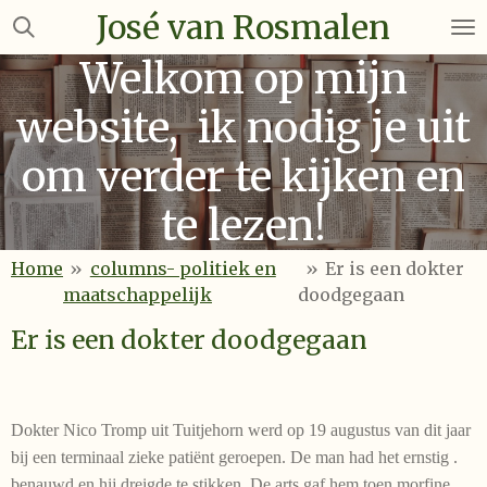
José van Rosmalen
Ga
direct
Welkom op mijn
naar
de
website, ik nodig je uit
hoofdinhoud
om verder te kijken en
te lezen!
Home
»
columns- politiek en
»
Er is een dokter
maatschappelijk
doodgegaan
Er is een dokter doodgegaan
Dokter Nico Tromp uit Tuitjehorn werd op 19 augustus van dit jaar
bij een terminaal zieke patiënt geroepen. De man had het ernstig .
benauwd en hij dreigde te stikken. De arts gaf hem toen morfine.