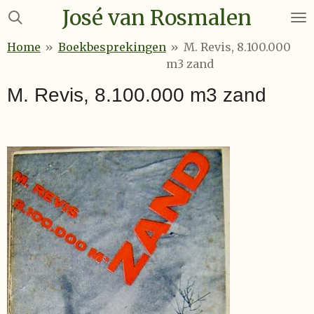
José van Rosmalen
Ga
direct
Home
»
Boekbesprekingen
»
M. Revis, 8.100.000
naar
m3 zand
de
hoofdinhoud
M. Revis, 8.100.000 m3 zand