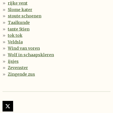
rijke vent
Slome kater
stoute schoenen
Taalkunde
tante Stien
tok tok
Veldsla
Wind van voren
Wolf in schaapskleren
ijsjes
Zevenster
Zingende zus
X