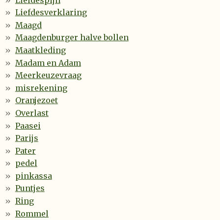
Liefdesverklaring
Maagd
Maagdenburger halve bollen
Maatkleding
Madam en Adam
Meerkeuzevraag
misrekening
Oranjezoet
Overlast
Paasei
Parijs
Pater
pedel
pinkassa
Puntjes
Ring
Rommel