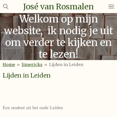
José van Rosmalen
Ga
direct
Welkom op mijn
naar
de
website, ik nodig je uit
hoofdinhoud
om verder te kijken en
te lezen!
Home
»
limericks
»
Lijden in Leiden
Lijden in Leiden
Een student uit het oude Leiden