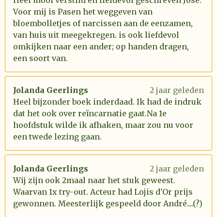
Heel mooi verstild en liefdevol geschreven José.
Voor mij is Pasen het weggeven van
bloembolletjes of narcissen aan de eenzamen,
van huis uit meegekregen. is ook liefdevol
omkijken naar een ander; op handen dragen,
een soort van.
Jolanda Geerlings
2 jaar geleden
Heel bijzonder boek inderdaad. Ik had de indruk
dat het ook over reïncarnatie gaat.Na 1e
hoofdstuk wilde ik afhaken, maar zou nu voor
een twede lezing gaan.
Jolanda Geerlings
2 jaar geleden
Wij zijn ook 2maal naar het stuk geweest.
Waarvan 1x try-out. Acteur had Lojis d'Or prijs
gewonnen. Meesterlijk gespeeld door André....(?)