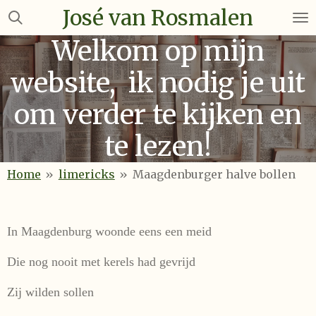
José van Rosmalen
Ga
direct
Welkom op mijn
naar
de
website, ik nodig je uit
hoofdinhoud
om verder te kijken en
te lezen!
Home
»
limericks
»
Maagdenburger halve bollen
In Maagdenburg woonde eens een meid
Die nog nooit met kerels had gevrijd
Zij wilden sollen