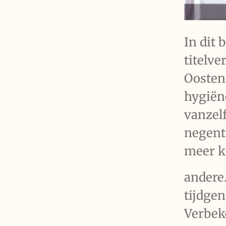
In dit 
titelve
Oosten
hygiëne
vanzel
negenti
meer k
andere.
tijdgen
Verbeke