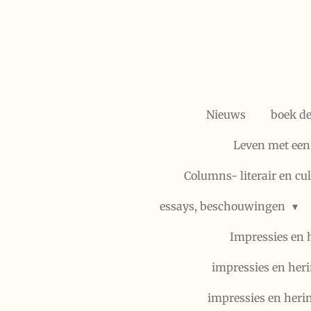
Ga
direct
naar
de
hoofdinhoud
Nieuws
boek d
Leven met een
Columns- literair en cu
essays, beschouwingen
Impressies en 
impressies en heri
impressies en heri