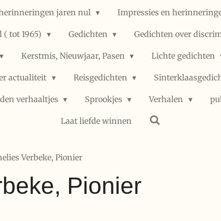
herinneringen jaren nul
Impressies en herinneringe
 ( tot 1965)
Gedichten
Gedichten over discri
Kerstmis, Nieuwjaar, Pasen
Lichte gedichten
er actualiteit
Reisgedichten
Sinterklaasgedic
den verhaaltjes
Sprookjes
Verhalen
pu
Laat liefde winnen
elies Verbeke, Pionier
beke, Pionier