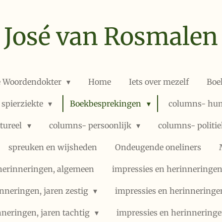
José van Rosmalen
e Woordendokter
Home
Iets over mezelf
Boe
 spierziekte
Boekbesprekingen
columns- hum
ltureel
columns- persoonlijk
columns- politi
spreuken en wijsheden
Ondeugende oneliners
herinneringen, algemeen
impressies en herinneringen,
nneringen, jaren zestig
impressies en herinneringe
nneringen, jaren tachtig
impressies en herinneringe