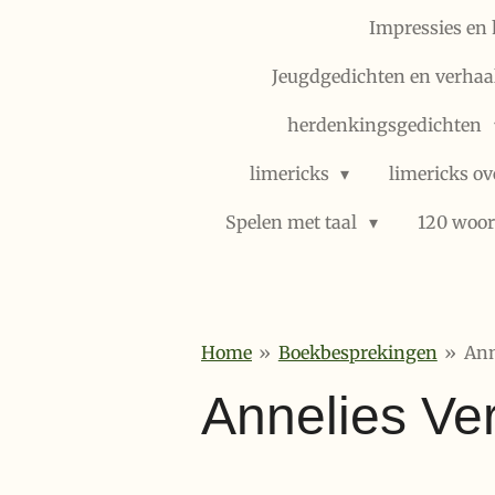
Impressies en 
Jeugdgedichten en verhaal
herdenkingsgedichten
limericks
limericks ov
Spelen met taal
120 woor
Home
»
Boekbesprekingen
»
Ann
Annelies Ver