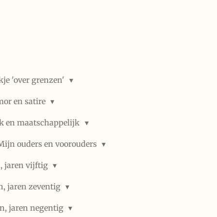
kje 'over grenzen'
or en satire
ek en maatschappelijk
Mijn ouders en voorouders
 jaren vijftig
n, jaren zeventig
n, jaren negentig