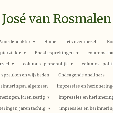
José van Rosmalen
 Woordendokter
Home
Iets over mezelf
Bo
spierziekte
Boekbesprekingen
columns- hu
ureel
columns- persoonlijk
columns- polit
spreuken en wijsheden
Ondeugende oneliners
erinneringen, algemeen
impressies en herinneringen
neringen, jaren zestig
impressies en herinnering
eringen, jaren tachtig
impressies en herinnerin