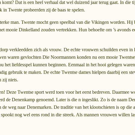
mt? Dat is een heel verhaal dat wel duizend jaar terug gaat. In die ti
 Twente probeerden zij de baas te spelen.
terke man. Twente mocht geen speelbal van die Vikingen worden. Hij 
it het mooie Dinkelland zouden vertrekken. Hun behoefte om ’s avonds
dorp verkleedden zich als vrouw. De echte vrouwen schuilden even in
rouwen waren gevlochten Die Noormannen konden nu een mooie Twentse
zou het liefdesspel kunnen beginnen. Eenmaal in het hooi gelegen war
dig gebruik te maken. De echte Twentse dames hielpen daarbij een st
zij niets.
nen! Deze Twentse sport werd toen voor het eerst bedreven. Daarmee
d werd de Denenkamp genoemd. Later is die n ingeslikt. Zo is de naam 
an de weg naar Denemarken. De traditie van het klootschieten is op die
s spookt nog wel eens rond in die streek. Als mannen vrouwen willen l