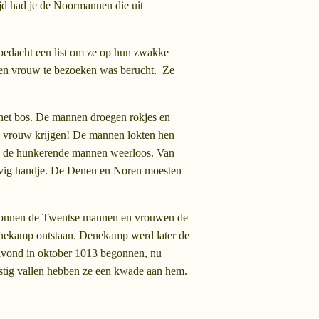
jd had je de Noormannen die uit
bedacht een list om ze op hun zwakke
 een vrouw te bezoeken was berucht. Ze
 het bos. De mannen droegen rokjes en
 vrouw krijgen! De mannen lokten hen
en de hunkerende mannen weerloos. Van
evig handje. De Denen en Noren moesten
 wonnen de Twentse mannen en vrouwen de
Denekamp ontstaan. Denekamp werd later de
 avond in oktober 1013 begonnen, nu
astig vallen hebben ze een kwade aan hem.