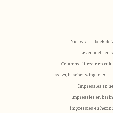
Ga
direct
naar
de
hoofdinhoud
Nieuws
boek de
Leven met een 
Columns- literair en cult
essays, beschouwingen
Impressies en h
impressies en herin
impressies en herinn