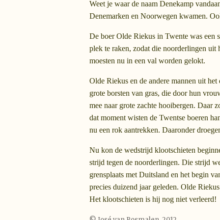
Weet je waar de naam Denekamp vandaan ko
Denemarken en Noorwegen kwamen. Ook in
De boer Olde Riekus in Twente was een s
plek te raken, zodat die noorderlingen u
moesten nu in een val worden gelokt.
Olde Riekus en de andere mannen uit het 
grote borsten van gras, die door hun v
mee naar grote zachte hooibergen. Daar 
dat moment wisten de Twentse boeren han
nu een rok aantrekken. Daaronder droegen 
Nu kon de wedstrijd klootschieten begin
strijd tegen de noorderlingen. Die strij
grensplaats met Duitsland en het begin v
precies duizend jaar geleden. Olde Rieku
Het klootschieten is hij nog niet verleerd!
© José van Rosmalen, 2012