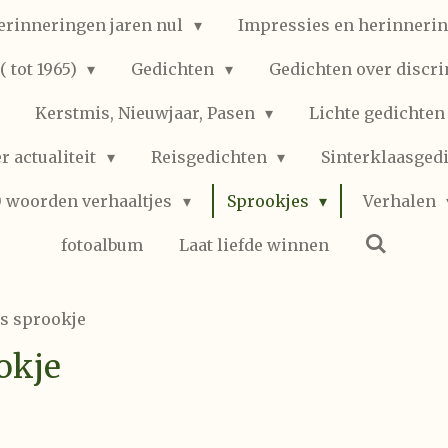
erinneringen jaren nul
Impressies en herinnerin
 tot 1965)
Gedichten
Gedichten over discr
Kerstmis, Nieuwjaar, Pasen
Lichte gedichte
r actualiteit
Reisgedichten
Sinterklaasged
0 woorden verhaaltjes
Sprookjes
Verhalen
fotoalbum
Laat liefde winnen
s sprookje
okje