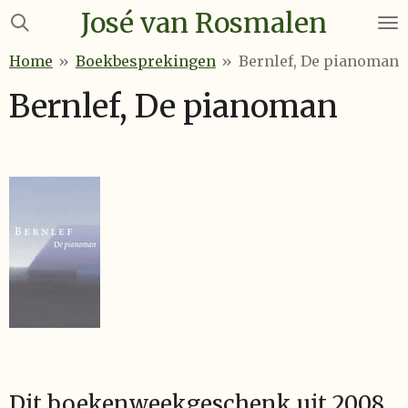
José van Rosmalen
Ga
direct
Home
»
Boekbesprekingen
»
Bernlef, De pianoman
naar
de
Bernlef, De pianoman
hoofdinhoud
Dit boekenweekgeschenk uit 2008