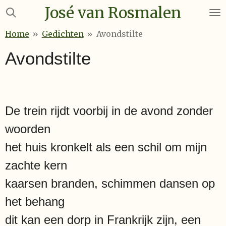
José van Rosmalen
Ga
direct
Home
»
Gedichten
»
Avondstilte
naar
de
Avondstilte
hoofdinhoud
De trein rijdt voorbij in de avond zonder
woorden
het huis kronkelt als een schil om mijn
zachte kern
kaarsen branden, schimmen dansen op
het behang
dit kan een dorp in Frankrijk zijn, een