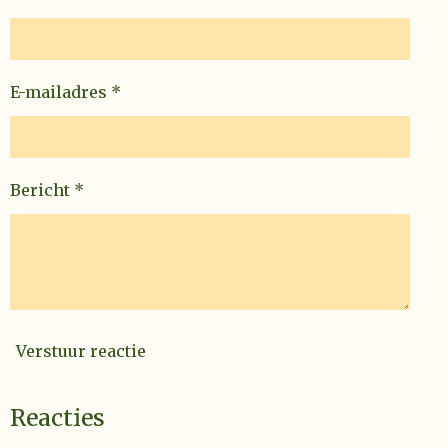
e
n
E-mailadres *
Bericht *
Verstuur reactie
Reacties