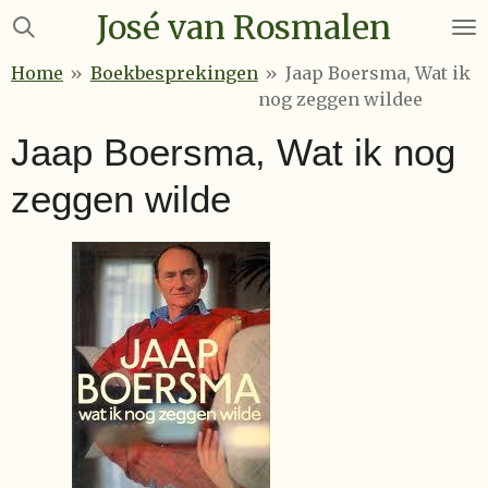
José van Rosmalen
Ga
direct
Home
»
Boekbesprekingen
»
Jaap Boersma, Wat ik
naar
nog zeggen wildee
de
hoofdinhoud
Jaap Boersma, Wat ik nog
zeggen wilde