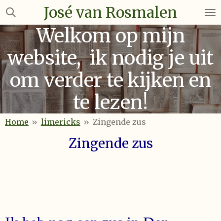
José van Rosmalen
Ga
direct
Welkom op mijn
naar
de
website, ik nodig je uit
hoofdinhoud
om verder te kijken en
te lezen!
Home
»
limericks
»
Zingende zus
Zingende zus