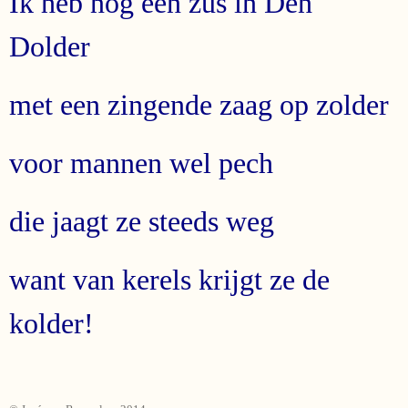
Ik heb nog een zus in Den
Dolder
met een zingende zaag op zolder
voor mannen wel pech
die jaagt ze steeds weg
want van kerels krijgt ze de
kolder!