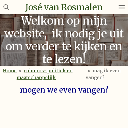
José van Rosmalen
Ga
direct
Welkom op mijn
naar
de
website, ik nodig je uit
hoofdinhoud
om verder te kijken en
te lezen!
Home
»
columns- politiek en
»
mag ik even
maatschappelijk
vangen?
mogen we even vangen?