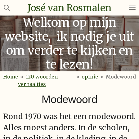
José van Rosmalen
Ga
direct
Welkom op mijn
naar
de
website, ik nodig je uit
hoofdinhoud
om verder te kijken en
te lezen!
Home
»
120 woorden
»
opinie
»
Modewoord
verhaaltjes
Modewoord
Rond 1970 was het een modewoord.
Alles moest anders. In de scholen,
in de politiek, in de kleding, in de