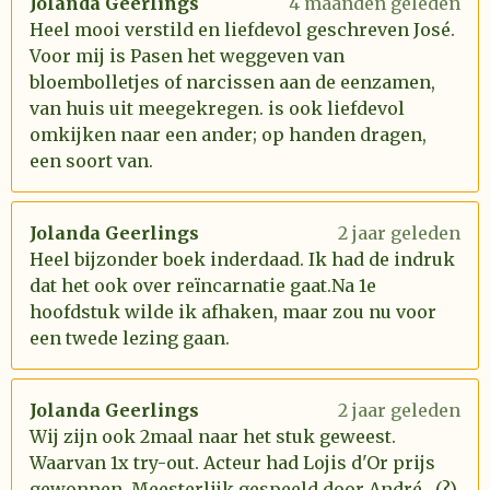
Jolanda Geerlings
4 maanden geleden
Heel mooi verstild en liefdevol geschreven José.
Voor mij is Pasen het weggeven van
bloembolletjes of narcissen aan de eenzamen,
van huis uit meegekregen. is ook liefdevol
omkijken naar een ander; op handen dragen,
een soort van.
Jolanda Geerlings
2 jaar geleden
Heel bijzonder boek inderdaad. Ik had de indruk
dat het ook over reïncarnatie gaat.Na 1e
hoofdstuk wilde ik afhaken, maar zou nu voor
een twede lezing gaan.
Jolanda Geerlings
2 jaar geleden
Wij zijn ook 2maal naar het stuk geweest.
Waarvan 1x try-out. Acteur had Lojis d'Or prijs
gewonnen. Meesterlijk gespeeld door André....(?)