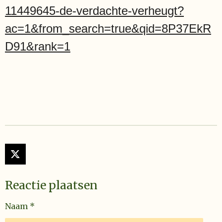
11449645-de-verdachte-verheugt?
ac=1&from_search=true&qid=8P37EkR
D91&rank=1
X
Reactie plaatsen
Naam *