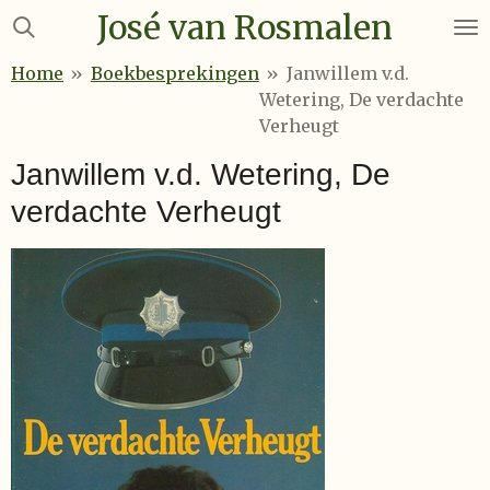
José van Rosmalen
Ga
direct
Home
»
Boekbesprekingen
»
Janwillem v.d.
naar
Wetering, De verdachte
de
Verheugt
hoofdinhoud
Janwillem v.d. Wetering, De
verdachte Verheugt