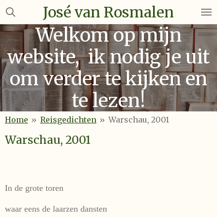
José van Rosmalen
Ga
direct
Welkom op mijn
naar
de
website, ik nodig je uit
hoofdinhoud
om verder te kijken en
te lezen!
Home
»
Reisgedichten
»
Warschau, 2001
Warschau, 2001
In de grote toren
waar eens de laarzen dansten