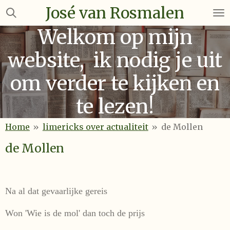
José van Rosmalen
Ga
direct
Welkom op mijn
naar
de
website, ik nodig je uit
hoofdinhoud
om verder te kijken en
te lezen!
Home
»
limericks over actualiteit
»
de Mollen
de Mollen
Na al dat gevaarlijke gereis
Won 'Wie is de mol' dan toch de prijs