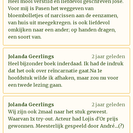
Heel mooi verstild en liefdevol geschreven José.
Voor mij is Pasen het weggeven van
bloembolletjes of narcissen aan de eenzamen,
van huis uit meegekregen. is ook liefdevol
omkijken naar een ander; op handen dragen,
een soort van.
Jolanda Geerlings
2 jaar geleden
Heel bijzonder boek inderdaad. Ik had de indruk
dat het ook over reïncarnatie gaat.Na 1e
hoofdstuk wilde ik afhaken, maar zou nu voor
een twede lezing gaan.
Jolanda Geerlings
2 jaar geleden
Wij zijn ook 2maal naar het stuk geweest.
Waarvan 1x try-out. Acteur had Lojis d'Or prijs
gewonnen. Meesterlijk gespeeld door André....(?)