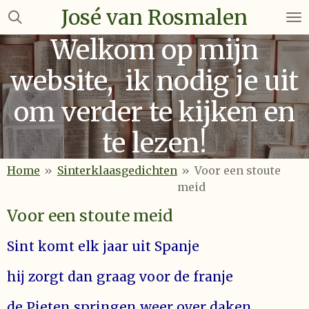
José van Rosmalen
Ga
direct
Welkom op mijn
naar
de
website, ik nodig je uit
hoofdinhoud
om verder te kijken en
te lezen!
Home
»
Sinterklaasgedichten
»
Voor een stoute
meid
Voor een stoute meid
Sint komt elk jaar uit Spanje
hij zorgt dan graag voor de franje
de Pieten springen weer over daken