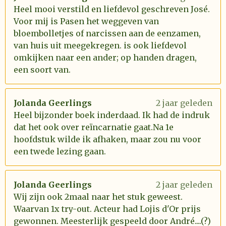
Heel mooi verstild en liefdevol geschreven José.
Voor mij is Pasen het weggeven van
bloembolletjes of narcissen aan de eenzamen,
van huis uit meegekregen. is ook liefdevol
omkijken naar een ander; op handen dragen,
een soort van.
Jolanda Geerlings
2 jaar geleden
Heel bijzonder boek inderdaad. Ik had de indruk
dat het ook over reïncarnatie gaat.Na 1e
hoofdstuk wilde ik afhaken, maar zou nu voor
een twede lezing gaan.
Jolanda Geerlings
2 jaar geleden
Wij zijn ook 2maal naar het stuk geweest.
Waarvan 1x try-out. Acteur had Lojis d'Or prijs
gewonnen. Meesterlijk gespeeld door André....(?)