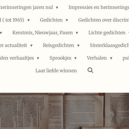
herinneringen jaren nul
Impressies en herinneringe
 ( tot 1965)
Gedichten
Gedichten over discri
Kerstmis, Nieuwjaar, Pasen
Lichte gedichten
er actualiteit
Reisgedichten
Sinterklaasgedic
den verhaaltjes
Sprookjes
Verhalen
pu
Laat liefde winnen