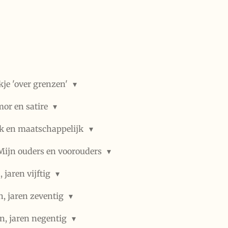
kje 'over grenzen'
or en satire
ek en maatschappelijk
Mijn ouders en voorouders
 jaren vijftig
n, jaren zeventig
n, jaren negentig