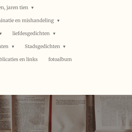
n, jaren tien
minatie en mishandeling
liefdesgedichten
hten
Stadsgedichten
blicaties en links
fotoalbum