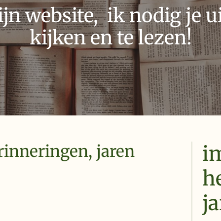
n website, ik nodig je ui
kijken en te lezen!
i
rinneringen, jaren
h
ja