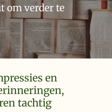
t om verder te
mpressies en
erinneringen,
ren tachtig