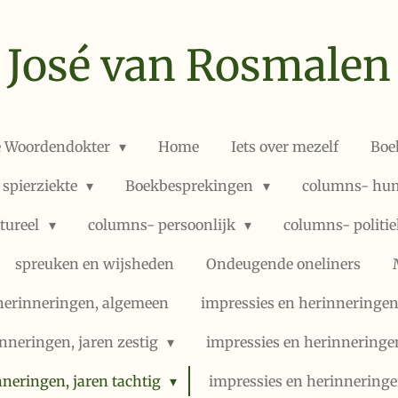
José van Rosmalen
e Woordendokter
Home
Iets over mezelf
Boe
 spierziekte
Boekbesprekingen
columns- hum
ltureel
columns- persoonlijk
columns- politi
spreuken en wijsheden
Ondeugende oneliners
herinneringen, algemeen
impressies en herinneringen,
nneringen, jaren zestig
impressies en herinneringe
nneringen, jaren tachtig
impressies en herinneringe