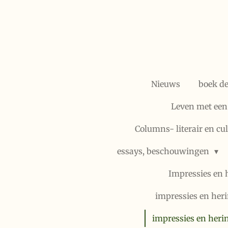
Ga
direct
naar
de
hoofdinhoud
Nieuws
boek d
Leven met een
Columns- literair en cu
essays, beschouwingen
Impressies en 
impressies en heri
impressies en heri