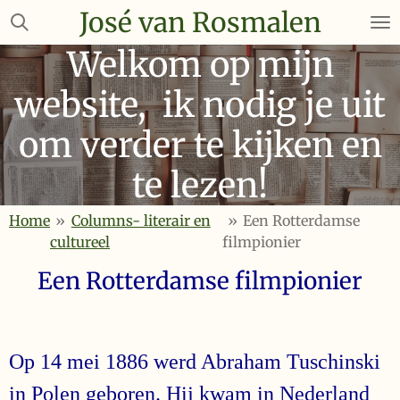
José van Rosmalen
Ga
direct
Welkom op mijn
naar
de
website, ik nodig je uit
hoofdinhoud
om verder te kijken en
te lezen!
Home
»
Columns- literair en
»
Een Rotterdamse
cultureel
filmpionier
Een Rotterdamse filmpionier
Op 14 mei 1886 werd Abraham Tuschinski
in Polen geboren. Hij kwam in Nederland