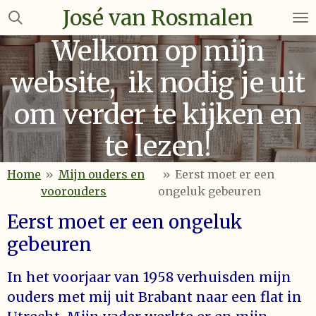
José van Rosmalen
Ga
direct
Welkom op mijn
naar
de
website, ik nodig je uit
hoofdinhoud
om verder te kijken en
te lezen!
Home
»
Mijn ouders en
»
Eerst moet er een
voorouders
ongeluk gebeuren
Eerst moet er een ongeluk
gebeuren
In het voorjaar van 1958 verhuisden mijn
ouders met mij uit Brabant naar een flat in