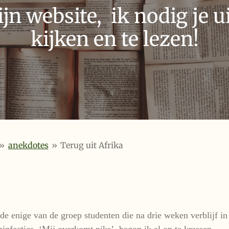
n website, ik nodig je ui
kijken en te lezen!
»
anekdotes
»
Terug uit Afrika
de enige van de groep studenten die na drie weken verblijf in
nfecties. ‘Mij overkomt niks’, begon ik al op te krassen.