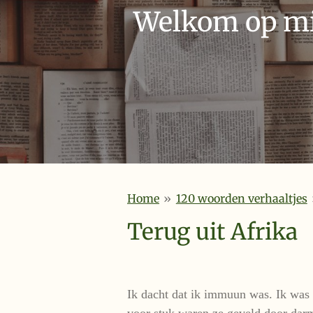
Welkom op mij
Home
»
120 woorden verhaaltjes
Terug uit Afrika
Ik dacht dat ik immuun was. Ik was 
voor stuk waren ze geveld door darmi