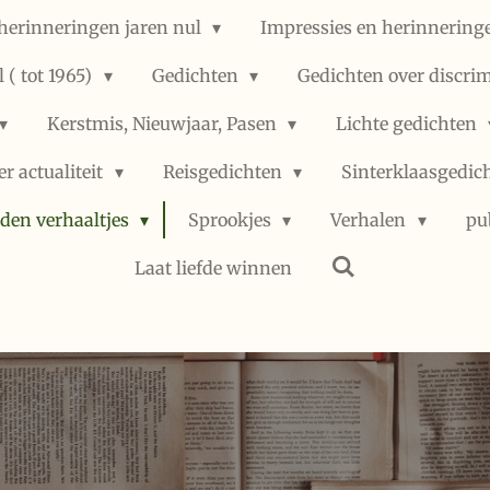
herinneringen jaren nul
Impressies en herinneringe
 ( tot 1965)
Gedichten
Gedichten over discri
Kerstmis, Nieuwjaar, Pasen
Lichte gedichten
er actualiteit
Reisgedichten
Sinterklaasgedic
den verhaaltjes
Sprookjes
Verhalen
pu
Laat liefde winnen