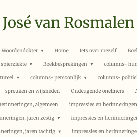
José van Rosmalen
e Woordendokter
Home
Iets over mezelf
Boe
 spierziekte
Boekbesprekingen
columns- hum
ltureel
columns- persoonlijk
columns- politi
spreuken en wijsheden
Ondeugende oneliners
herinneringen, algemeen
impressies en herinneringen,
nneringen, jaren zestig
impressies en herinneringe
nneringen, jaren tachtig
impressies en herinneringe