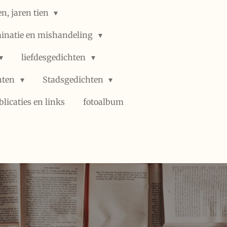
n, jaren tien
minatie en mishandeling
liefdesgedichten
hten
Stadsgedichten
blicaties en links
fotoalbum