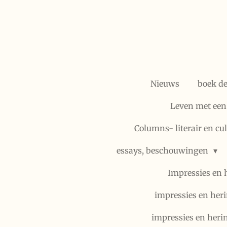
Ga
direct
naar
de
hoofdinhoud
Nieuws
boek d
Leven met een
Columns- literair en cu
essays, beschouwingen
Impressies en 
impressies en heri
impressies en heri