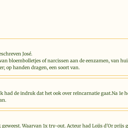
eschreven José.
van bloembolletjes of narcissen aan de eenzamen, van hui
er; op handen dragen, een soort van.
Ik had de indruk dat het ook over reïncarnatie gaat.Na 1e 
an.
k geweest. Waarvan 1x try-out. Acteur had Lojis d'Or prijs