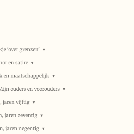
kje 'over grenzen'
or en satire
ek en maatschappelijk
Mijn ouders en voorouders
 jaren vijftig
n, jaren zeventig
n, jaren negentig