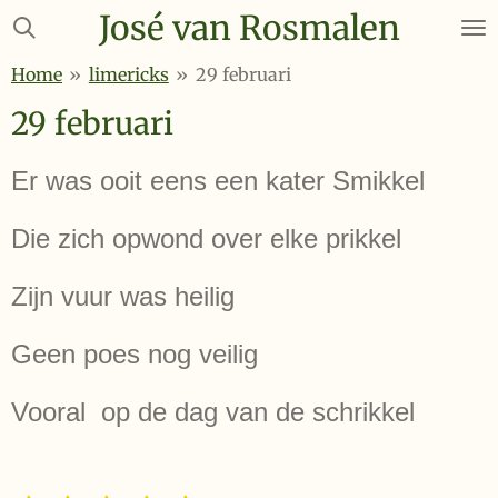
José van Rosmalen
Ga
direct
Home
»
limericks
»
29 februari
naar
de
29 februari
hoofdinhoud
Er was ooit eens een kater Smikkel
Die zich opwond over elke prikkel
Zijn vuur was heilig
Geen poes nog veilig
Vooral op de dag van de schrikkel