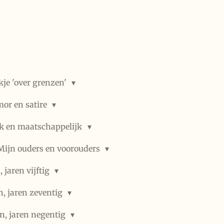
kje 'over grenzen'
or en satire
ek en maatschappelijk
Mijn ouders en voorouders
 jaren vijftig
n, jaren zeventig
n, jaren negentig