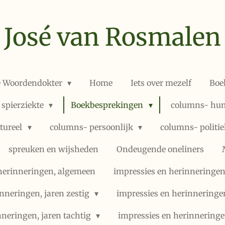
José van Rosmalen
e Woordendokter
Home
Iets over mezelf
Boe
 spierziekte
Boekbesprekingen
columns- hum
ltureel
columns- persoonlijk
columns- politi
spreuken en wijsheden
Ondeugende oneliners
herinneringen, algemeen
impressies en herinneringen,
nneringen, jaren zestig
impressies en herinneringe
nneringen, jaren tachtig
impressies en herinneringe