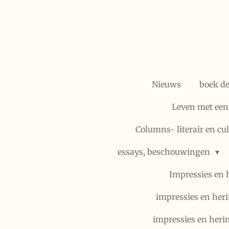
Ga
direct
naar
de
hoofdinhoud
Nieuws
boek d
Leven met een
Columns- literair en cu
essays, beschouwingen
Impressies en 
impressies en heri
impressies en heri