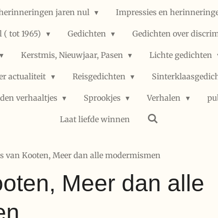
herinneringen jaren nul
Impressies en herinneringe
 ( tot 1965)
Gedichten
Gedichten over discri
Kerstmis, Nieuwjaar, Pasen
Lichte gedichten
er actualiteit
Reisgedichten
Sinterklaasgedic
den verhaaltjes
Sprookjes
Verhalen
pu
Laat liefde winnen
s van Kooten, Meer dan alle modermismen
oten, Meer dan alle
en