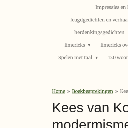
Impressies en 
Jeugdgedichten en verhaal
herdenkingsgedichten
limericks
limericks ov
Spelen met taal
120 woor
Home
»
Boekbesprekingen
»
Kee
Kees van Ko
modermism