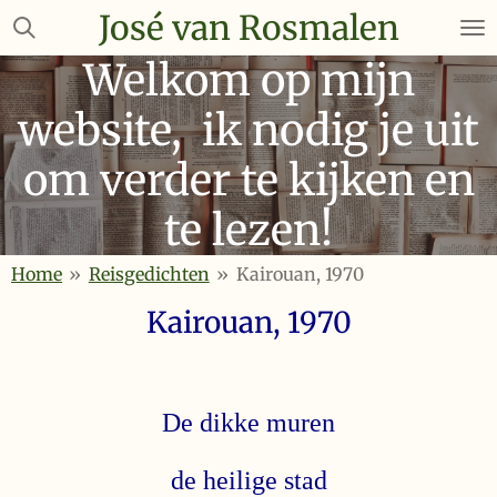
José van Rosmalen
Ga
direct
Welkom op mijn
naar
de
website, ik nodig je uit
hoofdinhoud
om verder te kijken en
te lezen!
Home
»
Reisgedichten
»
Kairouan, 1970
Kairouan, 1970
De dikke muren
de heilige stad