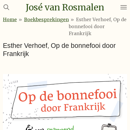
José van Rosmalen
Ga
direct
Home
»
Boekbesprekingen
»
Esther Verhoef, Op de
naar
bonnefooi door
de
Frankrijk
hoofdinhoud
Esther Verhoef, Op de bonnefooi door
Frankrijk