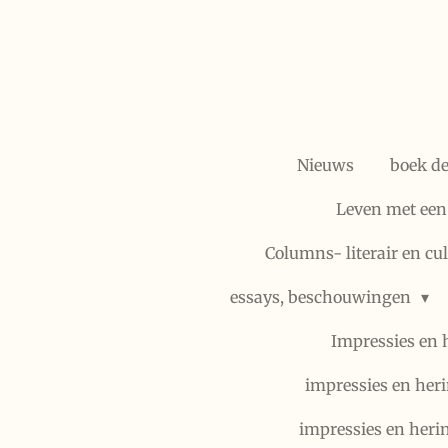
Ga
direct
naar
de
hoofdinhoud
Nieuws
boek d
Leven met een
Columns- literair en cu
essays, beschouwingen
Impressies en 
impressies en heri
impressies en heri