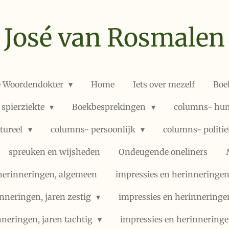
José van Rosmalen
e Woordendokter
Home
Iets over mezelf
Boe
 spierziekte
Boekbesprekingen
columns- hum
ltureel
columns- persoonlijk
columns- politi
spreuken en wijsheden
Ondeugende oneliners
herinneringen, algemeen
impressies en herinneringen,
nneringen, jaren zestig
impressies en herinneringe
nneringen, jaren tachtig
impressies en herinneringe