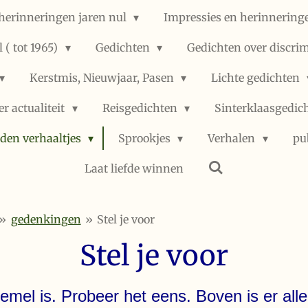
herinneringen jaren nul
Impressies en herinneringe
 ( tot 1965)
Gedichten
Gedichten over discri
Kerstmis, Nieuwjaar, Pasen
Lichte gedichten
er actualiteit
Reisgedichten
Sinterklaasgedic
den verhaaltjes
Sprookjes
Verhalen
pu
Laat liefde winnen
»
gedenkingen
»
Stel je voor
Stel je voor
hemel is. Probeer het eens. Boven is er all