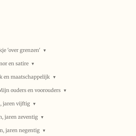
kje 'over grenzen'
or en satire
ek en maatschappelijk
Mijn ouders en voorouders
 jaren vijftig
n, jaren zeventig
n, jaren negentig