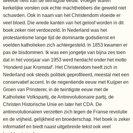
tweede helft van de twintigste eeuw. Vroeger waren
kerkelijke vorsten ook echte machthebbers die geweld niet
schuwden. Ook in naam van het Christendom vloeide er
veel bloed. Die wrede kanten van het geloof worden in dit
boek zeker niet verdoezeld. In Nederland was het
protestantisme lange tijd de dominante godsdienst en
voelden katholieken zich achtergesteld. In 1853 kwamen er
pas de bisdommen. Ik was een jongetje van bijna zes toen
dat in het voorjaar van 1953 werd herdacht onder het motto
‘Honderd jaar Kromstaf’. Het Christendom heeft zich in
Nederland ook steeds politiek geprofileerd, meestal met een
conservatief accent. In de negentiende eeuw met Kuijper en
Groen van Prinsterer, in de twintigste eeuw met de
Katholieke Volkspartij, de Antirevolutionaire partij, de
Christen Historische Unie en later het CDA. De
antirevolutionairen verzetten zich tegen de Franse revolutie
en de vrijheid, gelijkheid en broederschap. Het boek is zeker
informatief en biedt naast uitgebreide tekst ook veel