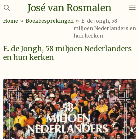
José van Rosmalen
Ga
direct
Home
»
Boekbesprekingen
»
E. de Jongh, 58
naar
miljoen Nederlanders en
de
hun kerken
hoofdinhoud
E. de Jongh, 58 miljoen Nederlanders
en hun kerken