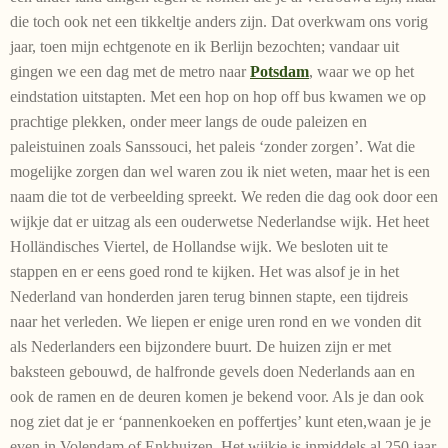
die toch ook net een tikkeltje anders zijn. Dat overkwam ons vorig
jaar, toen mijn echtgenote en ik Berlijn bezochten; vandaar uit
gingen we een dag met de metro naar
Potsdam
, waar we op het
eindstation uitstapten. Met een hop on hop off bus kwamen we op
prachtige plekken, onder meer langs de oude paleizen en
paleistuinen zoals Sanssouci, het paleis ‘zonder zorgen’. Wat die
mogelijke zorgen dan wel waren zou ik niet weten, maar het is een
naam die tot de verbeelding spreekt. We reden die dag ook door een
wijkje dat er uitzag als een ouderwetse Nederlandse wijk. Het heet
Holländisches Viertel, de Hollandse wijk. We besloten uit te
stappen en er eens goed rond te kijken. Het was alsof je in het
Nederland van honderden jaren terug binnen stapte, een tijdreis
naar het verleden. We liepen er enige uren rond en we vonden dit
als Nederlanders een bijzondere buurt. De huizen zijn er met
baksteen gebouwd, de halfronde gevels doen Nederlands aan en
ook de ramen en de deuren komen je bekend voor. Als je dan ook
nog ziet dat je er ‘pannenkoeken en poffertjes’ kunt eten,waan je je
even in Volendam of Enkhuizen. Het wijkje is inmiddels al 250 jaar