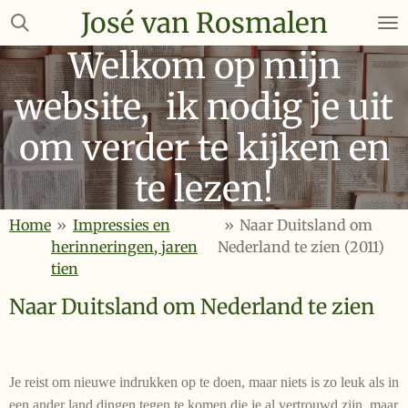
José van Rosmalen
Ga
direct
Welkom op mijn
naar
de
website, ik nodig je uit
hoofdinhoud
om verder te kijken en
te lezen!
Home
»
Impressies en
»
Naar Duitsland om
herinneringen, jaren
Nederland te zien (2011)
tien
Naar Duitsland om Nederland te zien
Je reist om nieuwe indrukken op te doen, maar niets is zo leuk als in
een ander land dingen tegen te komen die je al vertrouwd zijn, maar